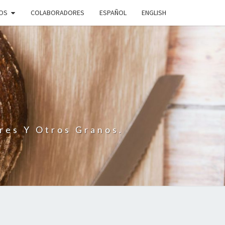
IOS
COLABORADORES
ESPAÑOL
ENGLISH
N
res Y Otros Granos.