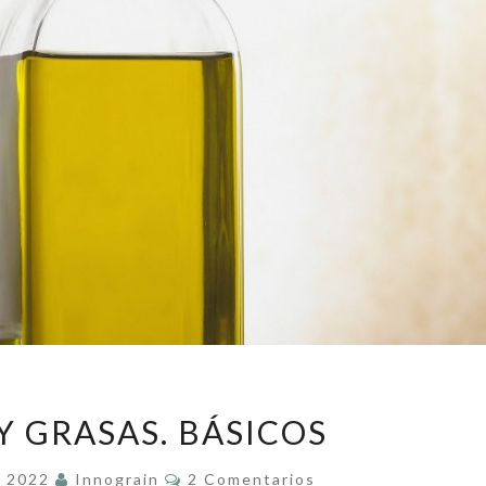
ACEITES
Y GRASAS. BÁSICOS
Y
GRASAS.
Comentarios
e 2022
Innograin
2 Comentarios