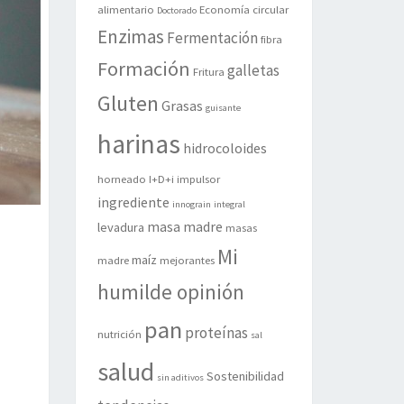
alimentario
Economía circular
Doctorado
Enzimas
Fermentación
fibra
Formación
galletas
Fritura
Gluten
Grasas
guisante
harinas
hidrocoloides
horneado
I+D+i
impulsor
ingrediente
innograin
integral
masa madre
levadura
masas
Mi
maíz
madre
mejorantes
humilde opinión
pan
proteínas
nutrición
sal
salud
Sostenibilidad
sin aditivos