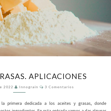
ACEITES
GRASAS. APLICACIONES
Y
GRASAS.
Comentarios
De 2022
Innograin
3 Comentarios
APLICACIONES
 la primera dedicada a los aceites y grasas, donde
estos ingredientes. En esta entrada vamos a dar algunas