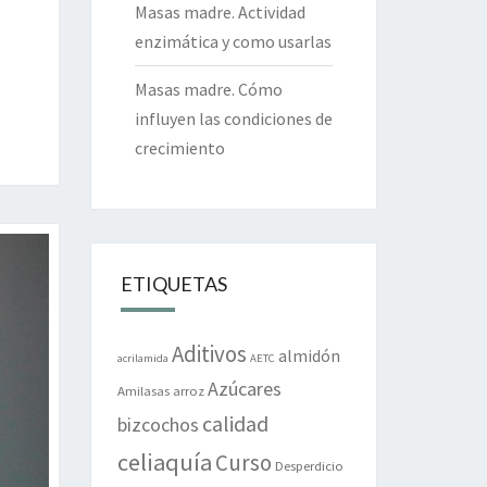
Masas madre. Actividad
enzimática y como usarlas
Masas madre. Cómo
influyen las condiciones de
crecimiento
ETIQUETAS
Aditivos
almidón
acrilamida
AETC
Azúcares
Amilasas
arroz
calidad
bizcochos
celiaquía
Curso
Desperdicio