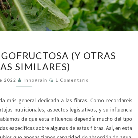
INULINA
LIGOFRUCTOSA (Y OTRAS
Y
AS SIMILARES)
OLIGOFRUCTOSA
(Y
Comentarios
De 2022
Innograin
1 Comentario
OTRAS
FIBRAS
da más general dedicada a las fibras. Como recordareis
SIMILARES)
jas nutricionales, aspectos legislativos, y su influencia
hablamos de que esta influencia dependía mucho del tipo
das específicas sobre algunas de estas fibras. Así, en esta
lubles que apenas tienen capacidad de absorción de agua,