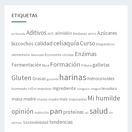
ETIQUETAS
Aditivos
Azúcares
almidón
Amilasas
arroz
acrilamida
AETC
celiaquía
Curso
calidad
bizcochos
Desperdicio
Enzimas
alimentario
Economía circular
Doctorado
Formación
Fermentación
galletas
fibra
Fritura
harinas
Gluten
Grasas
hidrocoloides
guisante
ingrediente
levadura
horneado
I+D+i
impulsor
innograin
integral
Mi humilde
masa madre
maíz
masas madre
mejorantes
salud
pan
opinión
proteínas
nutrición
sal
sin
tendencias
Sostenibilidad
aditivos