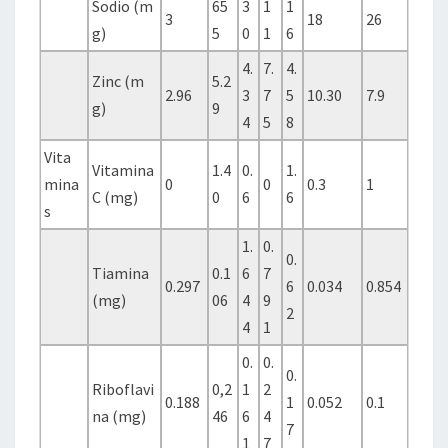
Sodio (m
65
3
1
1
3
18
26
g)
5
0
1
6
4.
7.
4.
Zinc (m
5.2
2.96
3
7
5
10.30
7.9
g)
9
4
5
8
Vita
Vitamina
1.4
0.
1.
mina
0
0
0.3
1
C (mg)
0
6
6
s
1.
0.
0.
Tiamina
0.1
6
7
0.297
6
0.034
0.854
(mg)
06
4
9
2
4
1
0.
0.
0.
Riboflavi
0,2
1
2
0.188
1
0.052
0.1
na (mg)
46
6
4
7
1
7