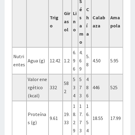
S
é
C
Gir
Li
Trig
s
h
Calab
Ama
as
n
o
a
í
aza
pola
ol
o
m
a
o
6.
4.
Nutri
5.
Agua (g)
12.42
1.2
9
6
4.50
5.95
entes
8
6
9
Valor ene
5
5
4
58
rgético
332
3
7
8
446
525
2
(kcal)
4
3
6
1
1
1
Proteína
19.
8.
7.
6.
9.61
18.55
17.99
s (g)
33
2
7
5
9
3
4