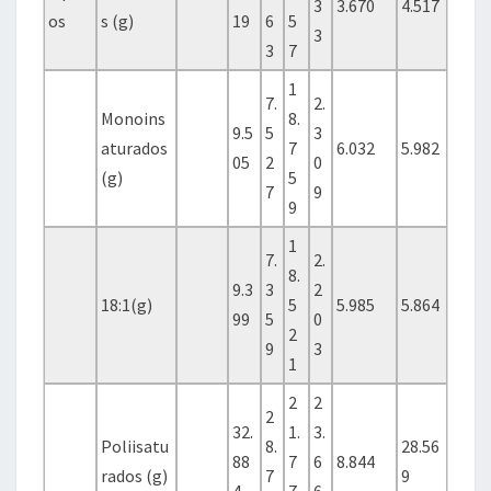
3
3.670
4.517
os
s (g)
19
6
5
3
3
7
1
7.
2.
Monoins
8.
9.5
5
3
aturados
7
6.032
5.982
05
2
0
(g)
5
7
9
9
1
7.
2.
8.
9.3
3
2
18:1(g)
5
5.985
5.864
99
5
0
2
9
3
1
2
2
2
32.
1.
3.
Poliisatu
8.
28.56
88
7
6
8.844
rados (g)
7
9
4
7
6