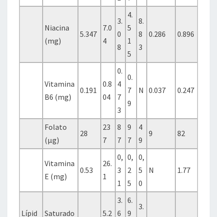
4.
3.
8.
Niacina
7.0
5
5.347
0
8
0.286
0.896
(mg)
4
1
8
3
5
0.
0.
Vitamina
0.8
4
0.191
7
N
0.037
0.247
B6 (mg)
04
7
9
3
Folato
23
8
9
4
28
9
82
(µg)
7
7
7
9
0,
0,
0,
Vitamina
26.
0.53
3
2
5
N
1.77
E (mg)
1
1
5
0
3.
6.
3.
Lípid
Saturado
5.2
6
9