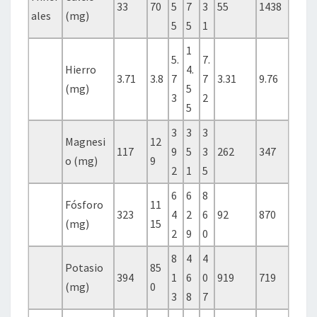
33
70
5
7
3
55
1438
ales
(mg)
5
5
1
1
5.
7.
Hierro
4.
3.71
3.8
7
7
3.31
9.76
(mg)
5
3
2
5
3
3
3
Magnesi
12
117
9
5
3
262
347
o (mg)
9
2
1
5
6
6
8
Fósforo
11
323
4
2
6
92
870
(mg)
15
2
9
0
8
4
4
Potasio
85
394
1
6
0
919
719
(mg)
0
3
8
7