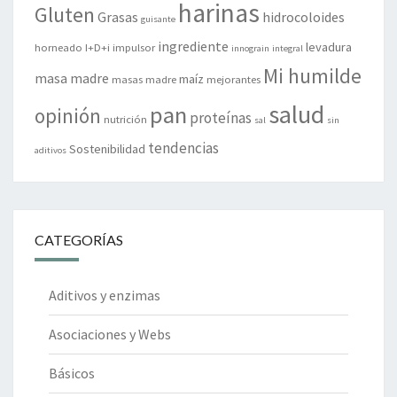
harinas
Gluten
Grasas
hidrocoloides
guisante
ingrediente
levadura
horneado
I+D+i
impulsor
innograin
integral
Mi humilde
masa madre
maíz
masas madre
mejorantes
salud
pan
opinión
proteínas
nutrición
sal
sin
tendencias
Sostenibilidad
aditivos
CATEGORÍAS
Aditivos y enzimas
Asociaciones y Webs
Básicos