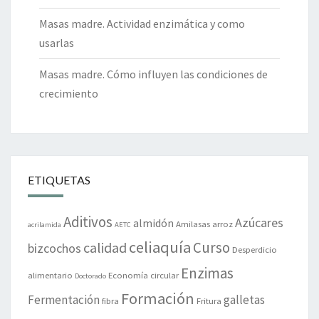
Masas madre. Actividad enzimática y como
usarlas
Masas madre. Cómo influyen las condiciones de
crecimiento
ETIQUETAS
Aditivos
Azúcares
almidón
Amilasas
arroz
acrilamida
AETC
celiaquía
Curso
calidad
bizcochos
Desperdicio
Enzimas
alimentario
Economía circular
Doctorado
Formación
Fermentación
galletas
fibra
Fritura