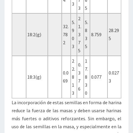
3
3
5
2
5.
5.
32.
1.
9
8
28.29
18:2(g)
78
3
8.759
0
3
5
2
7
3
5
5
2
1
0.
2.
7.
0.0
3
0.027
18:3(g)
8
8
0.077
69
7
3
1
3
6
3
0
La incorporación de estas semillas en forma de harina
reduce la fuerza de las masas y deben usarse harinas
más fuertes o aditivos reforzantes. Sin embargo, el
uso de las semillas en la masa, y especialmente en la